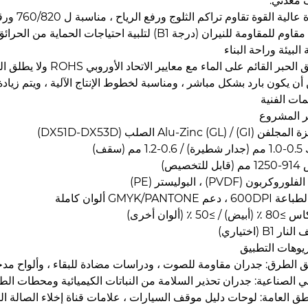
معدني:
الية القوة تقاوم تراكم الثلوج ورفع الرياح ، مناسبة ل 760/820 ورقة مموجة.
 للمقاومة للنيران (درجة B1) لتلبية احتياجات الحماية من الحرائق.
 البيئة وراحة البناء
لحبر القائم على الماء مع معايير الاتحاد الأوروبي ROHS ولا يطلق الفورمالديهايد.
أن يكون بارد بشكل مباشر ، ومناسبة لخطوط الإنتاج الآلية ، ويتم زيادة كفاء
مات الفنية
 المشروع
(GI) / Alu-Zinc (GL) الصلب (DX51D-DX53D)
 مم (سقف)
للتخصيص)
روكربون (PVDF) ، البوليستر (PE)
، دعم GMYK/PANTONE ألوان كاملة
يض) / ≥50 ٪ (ألوان أخرى)
ر B1 (اختياري)
يوهات التطبيق
 الطرق: جدران مقاومة للصوت ، ودراسات مضادة للبقاء ، وألواح مدخ
ني الصناعية: جدران تحذير السلامة من النباتات الكيميائية ومحطات الطا
طق العامة: لوحات دليل موقف السيارات ، علامات قناة إخلاء الصالة ال