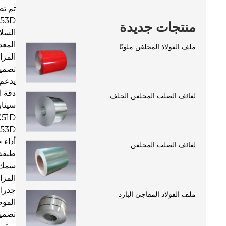
منتجات جديدة
المعد
ملف الفولاذ المجلفن ملونًا
المزا
تصميم
يدعم ط
دقة النمط ± 1.5ΔE ، وتلاشي مضاد لـ UV
لفائف الصلب المجلفن الجلف
سينار
DX51D (قوة العائد ≥ 245mpa): النوع العام ، مناسب ل
DX53D (قوة العائد ≥ 320MPa): درجة الرسم العم
أداء 
لفائف الصلب المجلفن
طبقة مجلفنة ≥ 85 جم/㎡ ، اختبار رذ
سمك الطلاء 
المزا
جدرا
ملف الفولاذ المفاجئ البارد
الموصلية ال
تصميم