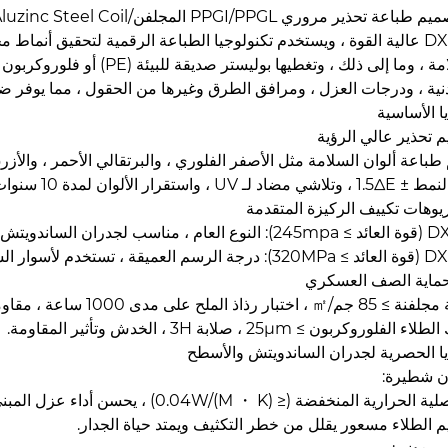
DX53D عالية القوة ، ويستخدم تكنولوجيا الطباعة الرقمية لتحقيق أن
نية ، ودرجات العزل ، ومرافق الطرق وغيرها من الحقول ، مما يوفر ض
يا الأساسية
 تحذير عالي الرؤية
باعة ألوان السلامة مثل الأصفر الفلوري ، والبرتقالي الأحمر ، والأزرق الأبيض ، وما 
 ، واستقرار الألوان لمدة 10 سنوات من الاستخدام في الهواء الطلق.
يوهات تكييف الركيزة المتقدمة
جدران الساندويتش التقليدية والأسطح.
يقة ، تستخدم لأسوار الشكل المعقدة.
حماية الصف العسكري
اذ الملح على مدى 1000 ساعة ، مقاومة لتآكل الأمطار الحمضية وتآكل نسيم البحر.
الفلوروكربون ≥ 25μm ، صلابة 3H ، الخدش وتأثير المقاومة.
يا الحصرية لجدران الساندويتش والأسطح
ن شطيرة:
حرارية المنخفضة (≤ 0.04W/(M ・ K)) ، يحسن أداء عزل المبنى.
 الطلاء مسعور يقلل من خطر التكثيف ويمتد حياة الجدار.