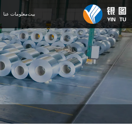
بيت
معلومات عنا
م