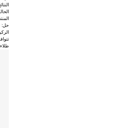
النتائج: 
الحالة 2: مشروع حماية سلامة المصن
المنتجات ال
حل:
الركيزة السميك
تتوافق
طلاء 