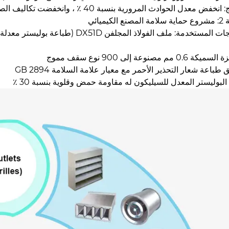
انخفض معدل الحوادث المرورية بنسبة 40 ٪ ، وانخفضت تكاليف الصيانة بنسبة 60 ٪
ع الكيميائي
مستخدمة: ملف الفولاذ المجلفن DX51D (طباعة بوليستر معدلة من السيليكون + طباعة تحذير أحمر)
ة 0.6 مم مصنوعة إلى 900 نوع سقف مموج
 طباعة شعار التحذير الأحمر مع معيار علامة السلامة GB 2894
البوليستر المعدل للسيليكون له مقاومة حمض وقلوية بنسبة 30 ٪