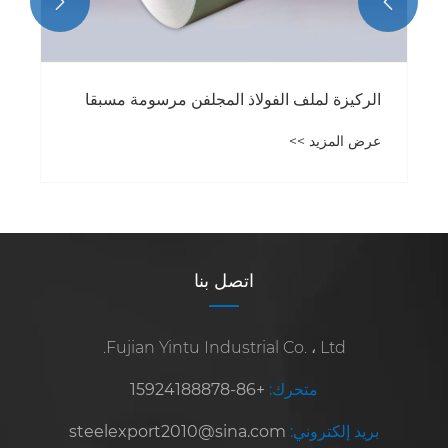


الركيزة لملف الفولاذ المجلفن مرسومة مسبقا
عرض المزيد >>
اتصل بنا
Fujian Yintu Industrial Co. ، Ltd.
متحرك:
+86-15924188878
بريد إلكتروني:
steelexport2010@sina.com