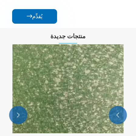
يُقدِّم

منتجات جديدة

